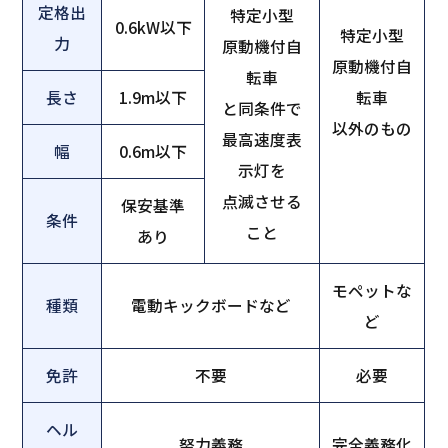
定格出
特定小型
0.6kW以下
特定小型
力
原動機付自
原動機付自
転車
長さ
1.9m以下
転車
と同条件で
以外のもの
最高速度表
幅
0.6m以下
示灯を
点滅させる
保安基準
条件
こと
あり
モペットな
種類
電動キックボードなど
ど
免許
不要
必要
ヘル
努力義務
完全義務化