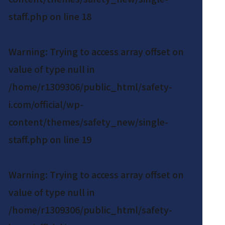
staff.php
on line
18
Warning
: Trying to access array offset on
value of type null in
/home/r1309306/public_html/safety-
i.com/official/wp-
content/themes/safety_new/single-
staff.php
on line
19
Warning
: Trying to access array offset on
value of type null in
/home/r1309306/public_html/safety-