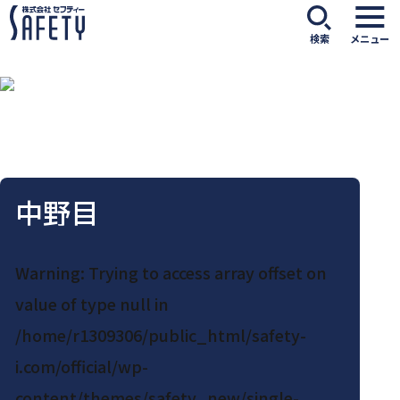
検索
メニュー
中野目
Warning
: Trying to access array offset on
value of type null in
/home/r1309306/public_html/safety-
i.com/official/wp-
content/themes/safety_new/single-