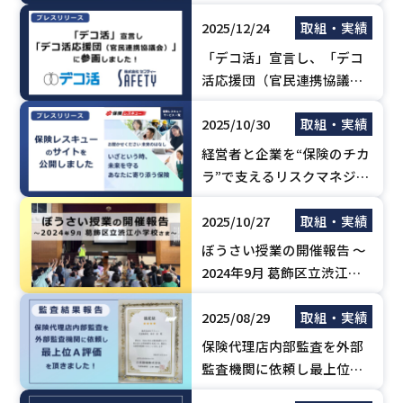
ました！
2025/12/24
取組・実績
「デコ活」宣言し、「デコ
活応援団（官民連携協議
会）」に参画しました！
2025/10/30
取組・実績
経営者と企業を“保険のチカ
ラ”で支えるリスクマネジメ
ント支援サイト「保険レス
2025/10/27
取組・実績
キュー」を公開しました。
ぼうさい授業の開催報告 ～
2024年9月 葛飾区立渋江小
学校さま～
2025/08/29
取組・実績
保険代理店内部監査を外部
監査機関に依頼し最上位Ａ
評価を頂きました！【2025