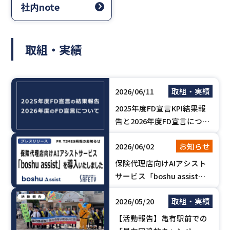
社内note
取組・実績
2026/06/11
取組・実績
2025年度FD宣言KPI結果報
告と2026年度FD宣言につい
て
2026/06/02
お知らせ
保険代理店向けAIアシスト
サービス「boshu assist」
を導入いたしました。【PR
2026/05/20
取組・実績
TIMES掲載のお知らせ】
【活動報告】亀有駅前での