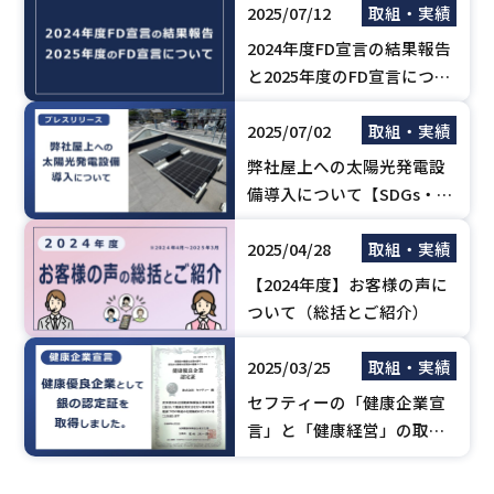
2025/07/12
取組・実績
年8月更新】
2024年度FD宣言の結果報告
と2025年度のFD宣言につい
て
2025/07/02
取組・実績
弊社屋上への太陽光発電設
備導入について【SDGs・災
害対策】
2025/04/28
取組・実績
【2024年度】お客様の声に
ついて（総括とご紹介）
2025/03/25
取組・実績
セフティーの「健康企業宣
言」と「健康経営」の取組
み～銀の認定証を取得しま
した！～