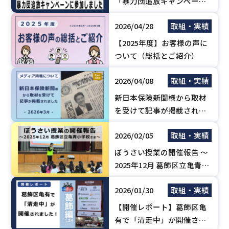
「暴力団追放キャンペー
ン」に参加しました（亀有
2026/04/28
取組・実績
不防協）
【2025年度】お客様の声に
ついて（総括とご紹介）
2026/04/08
取組・実績
新日本保険新聞様から取材
を受けて記事が掲載されま
した。【2026年3月】
2026/02/05
取組・実績
ぼうさい授業の開催報告 ～
2025年12月 葛飾区立亀青小
学校さま
2026/01/30
取組・実績
【開催レポート】葛飾区亀
有で「清走中」が開催され