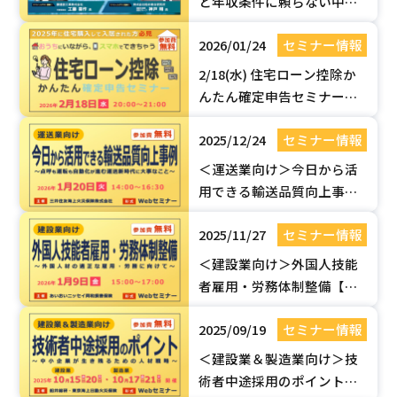
と年収条件に頼らない中途
採用のポイント！【無料
2026/01/24
セミナー情報
Webセミナー】
2/18(水) 住宅ローン控除か
んたん確定申告セミナー開
催のお知らせ
2025/12/24
セミナー情報
＜運送業向け＞今日から活
用できる輸送品質向上事例
が満載！点呼も運転も自動
2025/11/27
セミナー情報
化が進む運送新時代に大事
なこと【無料Webセミ
＜建設業向け＞外国人技能
ナー】
者雇用・労務体制整備【無
料Webセミナー】
2025/09/19
セミナー情報
＜建設業＆製造業向け＞技
術者中途採用のポイント！