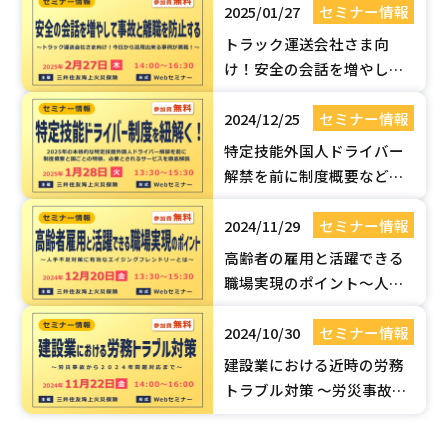
2025/01/27
セミナー情報
ンセミナー】
トラック運送会社さま向
け！安全の会話を増やして
事故と離職を防止する【無
2024/12/25
セミナー情報
料セミナー】
特定技能外国人ドライバー
解禁を前に制度概要などを
徹底解説【無料セミナー】
2024/11/29
セミナー情報
高齢者の雇用と活躍できる
職場実現のポイント～人手
不足対策に有効なエイジン
2024/10/30
セミナー情報
グフレンドリーとは～【無
料Webセミナー】
建設業における近時の労務
トラブル対策 ～労災事故か
ら2024年問題対応まで～
【無料Webセミナー】