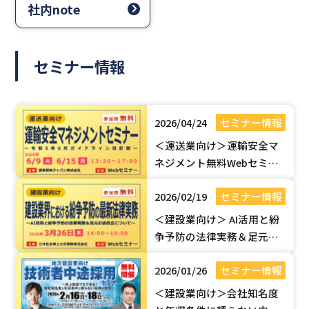
社内note
セミナー情報
2026/04/24
セミナー情報
＜運送業向け＞運輸安全マ
ネジメント無料Webセミ
ナー【令和5年6月ガイドラ
2026/02/19
セミナー情報
イン改訂版】| 国土交通省認
定セミナー
＜建設業向け＞ AI活用と紛
争予防の法律実務＆足元の
法改正（建設業法・取適
2026/01/26
セミナー情報
法）セミナー【無料Webセ
ミナー】
＜建設業向け＞会社知名度