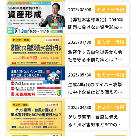
中小企業が生き残るための
2025/08/08
セミナー情報
人材戦略【無料Webセミ
ナー】
【弊社お客様限定】2040年
問題に負けない資産形成セ
ミナー | 失敗しないための最
2025/07/30
セミナー情報
初の一歩と５つのポイント
激甚化する自然災害から会
社を守る事前対策とは？事
業継続力強化認定制度のポ
2025/05/30
セミナー情報
イント【無料Webセミ
ナー】
生成AI時代のサイバー攻撃
に中小企業はどう備える
か？基本的な対策やサイ
2025/04/30
セミナー情報
バー保険の活用方法につい
て【無料Webセミナー】
ゲリラ豪雨・台風に備え
る！風水害対策とBCPの重
要性とは？【無料オンライ