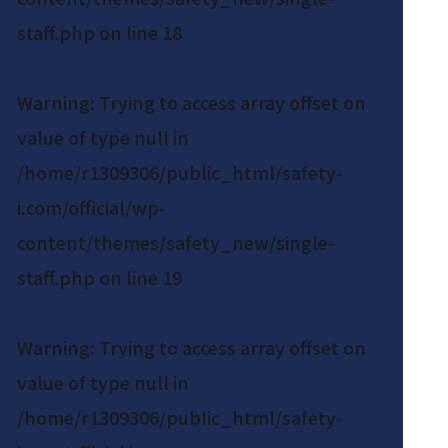
staff.php
on line
18
Warning
: Trying to access array offset on
value of type null in
/home/r1309306/public_html/safety-
i.com/official/wp-
content/themes/safety_new/single-
staff.php
on line
19
Warning
: Trying to access array offset on
value of type null in
/home/r1309306/public_html/safety-