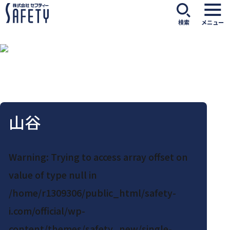
検索
メニュー
山谷
Warning
: Trying to access array offset on
value of type null in
/home/r1309306/public_html/safety-
i.com/official/wp-
content/themes/safety_new/single-