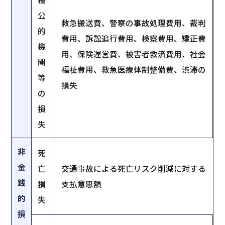
公
救急搬送費、警察の事故処理費用、裁判
的
費用、訴訟追行費用、検察費用、矯正費
機
用、保険運営費、被害者救済費用、社会
関
福祉費用、救急医療体制整備費、渋滞の
等
損失
の
損
失
非
死
金
亡
交通事故による死亡リスク削減に対する
銭
損
支払意思額
的
失
損