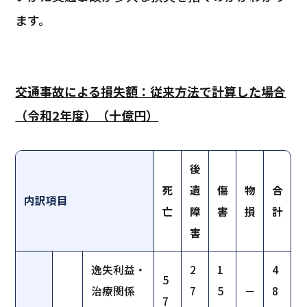
ます。
交通事故による損失額：従来方法で計算した場合
（令和2年度）（十億円）
後
死
遺
傷
物
合
内訳項目
亡
障
害
損
計
害
逸失利益・
2
1
4
5
治療関係
7
5
－
8
7