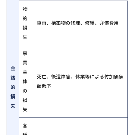
物
的
車両、構築物の修理、修繕、弁償費用
損
失
事
業
金
主
死亡、後遺障害、休業等による付加価値
銭
体
額低下
的
の
損
損
失
失
各
種