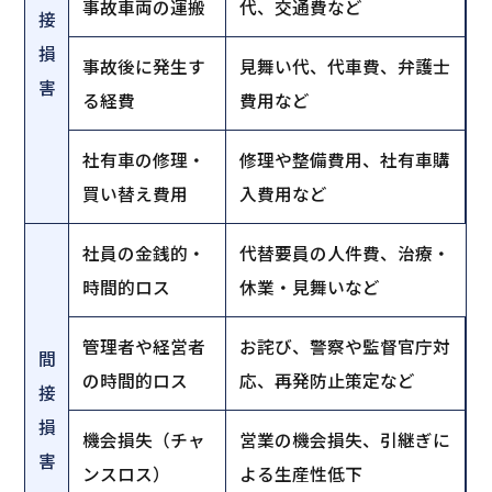
事故車両の運搬
代、交通費など
接
損
事故後に発生す
見舞い代、代車費、弁護士
害
る経費
費用など
社有車の修理・
修理や整備費用、社有車購
買い替え費用
入費用など
社員の金銭的・
代替要員の人件費、治療・
時間的ロス
休業・見舞いなど
管理者や経営者
お詫び、警察や監督官庁対
間
の時間的ロス
応、再発防止策定など
接
損
機会損失（チャ
営業の機会損失、引継ぎに
害
ンスロス）
よる生産性低下