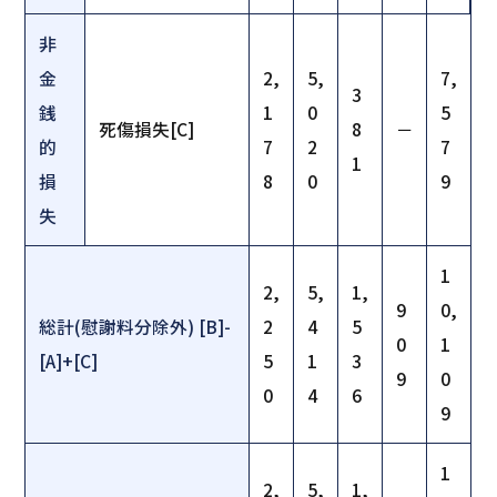
非
金
2,
5,
7,
3
銭
1
0
5
死傷損失[C]
8
－
的
7
2
7
1
損
8
0
9
失
1
2,
5,
1,
9
0,
総計(慰謝料分除外) [B]-
2
4
5
0
1
[A]+[C]
5
1
3
9
0
0
4
6
9
1
2,
5,
1,