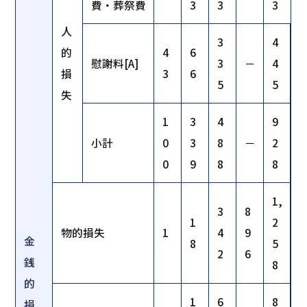
費・葬祭費
3
3
3
人
3
4
的
4
6
慰謝料[A]
3
－
4
損
3
6
5
5
失
1
3
4
9
小計
0
3
8
－
2
0
9
8
8
1,
3
8
1
2
物的損失
1
4
9
金
8
5
2
6
銭
8
的
1
6
8
損