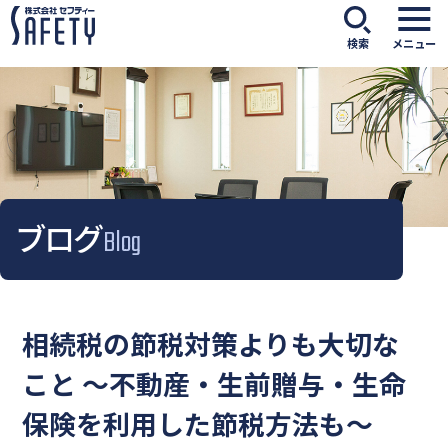
検索
メニュー
ブログ
Blog
相続税の節税対策よりも大切な
こと ～不動産・生前贈与・生命
保険を利用した節税方法も～