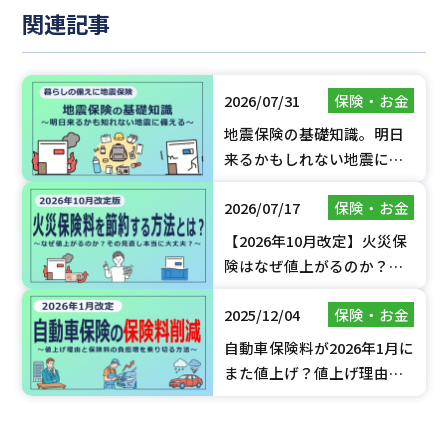
関連記事
2026/07/31
保険・お金
地震保険の基礎知識。明日
来るかもしれない地震に備
える。【2026年7月更新】
2026/07/17
保険・お金
【2026年10月改定】火災保
険はなぜ値上がるのか？賢
く保険料を抑えるポイント
2025/12/04
保険・お金
を解説
自動車保険料が2026年1月に
また値上げ？値上げ理由と
負担増を乗り切る方法