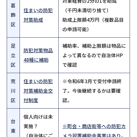
対象経費の2分の1を助成
葛
住まいの防犯
（千円未満切り捨て）
飾
対策助成
助成上限額4万円（複数品目
区
の申請可能）
足
補助率、補助上限額は物品に
防犯対策物品
立
よって異なるので自治体HP
48種に補助
区
で確認
荒
住まいの防犯
※令和6年3月で受付申請終
川
対策補助金交
了。今後継続するかは要確
区
付制度
認。
個人向けは未
台
実施？
※町会・商店街等への防犯カ
東
（自治体にご
メラ設置補助金事業はあり。