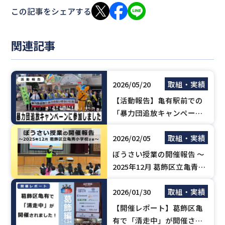
この記事をシェアする
関連記事
2026/05/20
取組・実績
【活動報告】亀有駅前での
「暴力団追放キャンペー
ン」に参加しました（亀有
2026/02/05
取組・実績
不防協）
ぼうさい授業の開催報告 ～
2025年12月 葛飾区立亀青小
学校さま
2026/01/30
取組・実績
【開催レポート】葛飾区亀
有で「清走中」が開催され