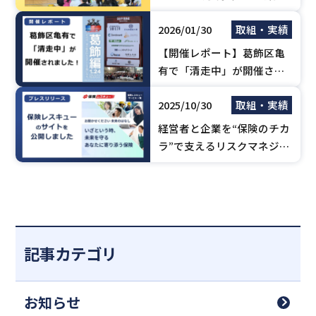
学校さま
2026/01/30
取組・実績
【開催レポート】葛飾区亀
有で「清走中」が開催され
ました！
2025/10/30
取組・実績
経営者と企業を“保険のチカ
ラ”で支えるリスクマネジメ
ント支援サイト「保険レス
キュー」を公開しました。
記事カテゴリ
お知らせ