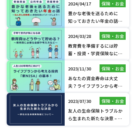
2024/04/17
保険・お金
ついて
豊かな老後を送るために
知っておきたい年金の話～
ねんきん定期便から老後生
2024/03/28
保険・お金
活をイメージしよう～
教育費を準備するには貯
蓄・投資・学資保険なにが
正解？教育費の考え方や貯
2023/11/30
保険・お金
め方について
あなたの資金寿命は大丈
夫？ライフプランから考え
る投資「新NISA」の基本！
2023/07/30
保険・お金
友人の生命保険トラブルか
ら生まれた新たな決意 – 弊
社の生命保険取組について