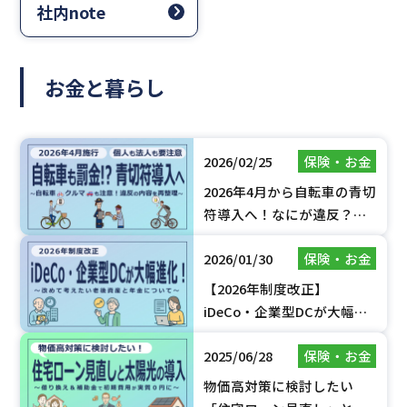
社内note
お金と暮らし
2026/02/25
保険・お金
2026年4月から自転車の青切
符導入へ！なにが違反？反
則金は？新ルールを解説し
2026/01/30
保険・お金
ます
【2026年制度改正】
iDeCo・企業型DCが大幅進
化！改めて考えたい老後資
2025/06/28
保険・お金
産と年金について
物価高対策に検討したい