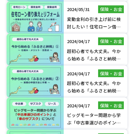
る際の方法とは？
2024/05/31
保険・お金
変動金利の引き上げ前に検
討したい！住宅ローン借り
換えを活用した実質０円リ
2024/04/17
保険・お金
フォームの裏技！
超初心者でも大丈夫。今か
ら始める「ふるさと納税」
～ 仕組み・メリット・注意
2024/04/17
保険・お金
点 ～
超初心者でも大丈夫。今か
ら始める「ふるさと納税」
～ 実際の手続きと手順 ～
2024/04/17
保険・お金
ビッグモーター問題から学
ぶ「中古車選びのポイン
ト」と「車のサブスク」に