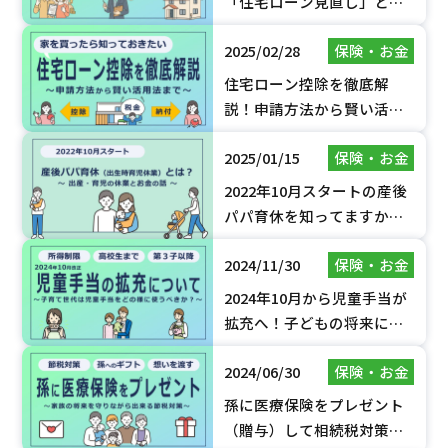
「住宅ローン見直し」と
「太陽光の導入」
2025/02/28
保険・お金
住宅ローン控除を徹底解
説！申請方法から賢い活用
法までわかりやすく解説
2025/01/15
保険・お金
【2024年版】
2022年10月スタートの産後
パパ育休を知ってますか？
時代は「育休」から「育
2024/11/30
保険・お金
業」へ！？
2024年10月から児童手当が
拡充へ！子どもの将来に向
けて手当を活用するには？
2024/06/30
保険・お金
孫に医療保険をプレゼント
（贈与）して相続税対策す