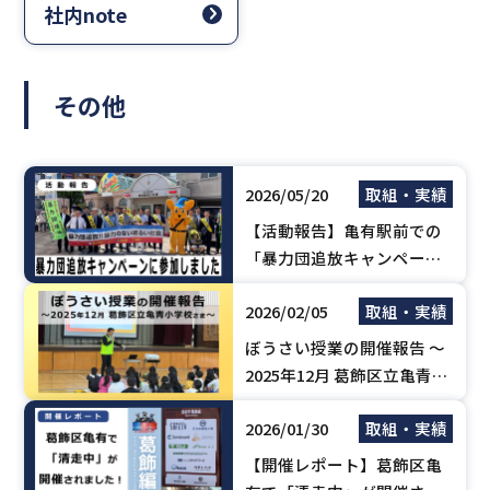
社内note
その他
2026/05/20
取組・実績
【活動報告】亀有駅前での
「暴力団追放キャンペー
ン」に参加しました（亀有
2026/02/05
取組・実績
不防協）
ぼうさい授業の開催報告 ～
2025年12月 葛飾区立亀青小
学校さま
2026/01/30
取組・実績
【開催レポート】葛飾区亀