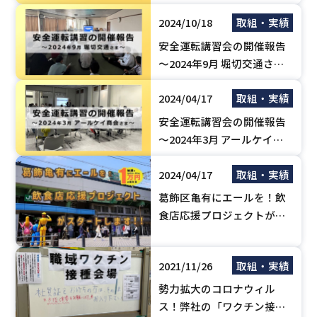
校～
2024/10/18
取組・実績
安全運転講習会の開催報告
～2024年9月 堀切交通さま
～
2024/04/17
取組・実績
安全運転講習会の開催報告
～2024年3月 アールケイ商
会さま～
2024/04/17
取組・実績
葛飾区亀有にエールを！飲
食店応援プロジェクトがス
タートします！！【QUO
カードPay１万円が当た
2021/11/26
取組・実績
る！？】
勢力拡大のコロナウィル
ス！弊社の「ワクチン接