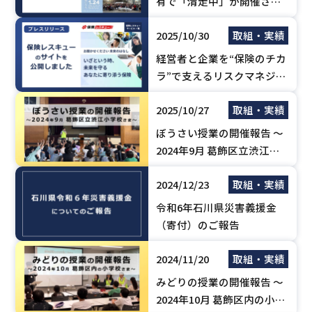
有で「清走中」が開催され
ました！
2025/10/30
取組・実績
経営者と企業を“保険のチカ
ラ”で支えるリスクマネジメ
ント支援サイト「保険レス
2025/10/27
取組・実績
キュー」を公開しました。
ぼうさい授業の開催報告 ～
2024年9月 葛飾区立渋江小
学校さま～
2024/12/23
取組・実績
令和6年石川県災害義援金
（寄付）のご報告
2024/11/20
取組・実績
みどりの授業の開催報告 ～
2024年10月 葛飾区内の小学