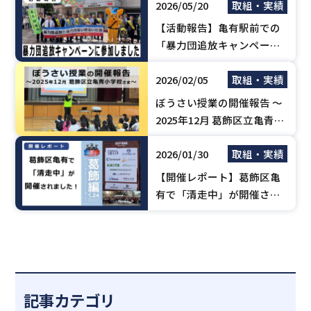
2026/05/20
取組・実績
【活動報告】亀有駅前での
「暴力団追放キャンペー
ン」に参加しました（亀有
2026/02/05
取組・実績
不防協）
ぼうさい授業の開催報告 ～
2025年12月 葛飾区立亀青小
学校さま
2026/01/30
取組・実績
【開催レポート】葛飾区亀
有で「清走中」が開催され
ました！
記事カテゴリ