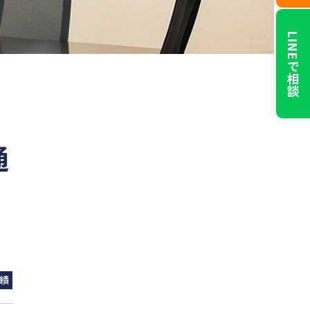
LINEで相談
通
績