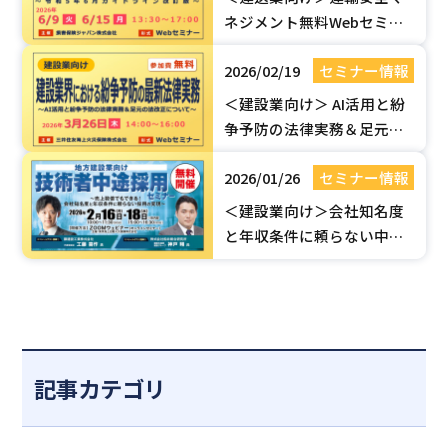
ネジメント無料Webセミ
ナー【令和5年6月ガイドラ
2026/02/19
セミナー情報
イン改訂版】| 国土交通省認
定セミナー
＜建設業向け＞ AI活用と紛
争予防の法律実務＆足元の
法改正（建設業法・取適
2026/01/26
セミナー情報
法）セミナー【無料Webセ
ミナー】
＜建設業向け＞会社知名度
と年収条件に頼らない中途
採用のポイント！【無料
Webセミナー】
記事カテゴリ