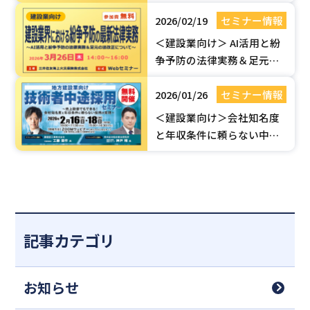
ナー【令和5年6月ガイドラ
2026/02/19
セミナー情報
イン改訂版】| 国土交通省認
定セミナー
＜建設業向け＞ AI活用と紛
争予防の法律実務＆足元の
法改正（建設業法・取適
2026/01/26
セミナー情報
法）セミナー【無料Webセ
ミナー】
＜建設業向け＞会社知名度
と年収条件に頼らない中途
採用のポイント！【無料
Webセミナー】
記事カテゴリ
お知らせ