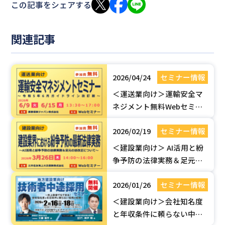
この記事をシェアする
関連記事
2026/04/24
セミナー情報
＜運送業向け＞運輸安全マ
ネジメント無料Webセミ
ナー【令和5年6月ガイドラ
2026/02/19
セミナー情報
イン改訂版】| 国土交通省認
定セミナー
＜建設業向け＞ AI活用と紛
争予防の法律実務＆足元の
法改正（建設業法・取適
2026/01/26
セミナー情報
法）セミナー【無料Webセ
ミナー】
＜建設業向け＞会社知名度
と年収条件に頼らない中途