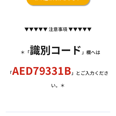
▼▼▼▼▼ 注意事項 ▼▼▼▼▼
識別コード
＊「
」欄へは
AED79331B
「
」とご入力くださ
い。＊