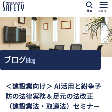
検索
メニュー
ブログ
Blog
＜建設業向け＞ AI活用と紛争予
防の法律実務＆足元の法改正
（建設業法・取適法）セミナー