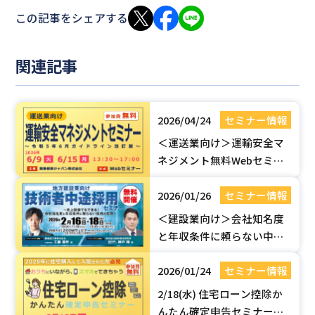
この記事をシェアする
関連記事
2026/04/24
セミナー情報
＜運送業向け＞運輸安全マ
ネジメント無料Webセミ
ナー【令和5年6月ガイドラ
2026/01/26
セミナー情報
イン改訂版】| 国土交通省認
定セミナー
＜建設業向け＞会社知名度
と年収条件に頼らない中途
採用のポイント！【無料
2026/01/24
セミナー情報
Webセミナー】
2/18(水) 住宅ローン控除か
んたん確定申告セミナー開