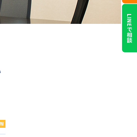
LINEで相談
い
報