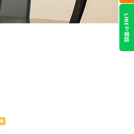
LINEで相談
報