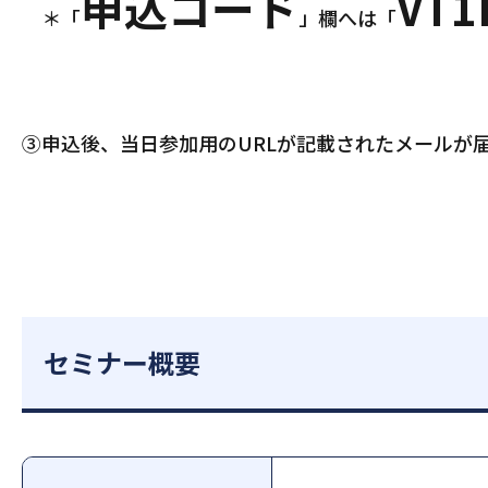
申込コード
VT1
＊「
」欄へは「
③申込後、当日参加用のURLが記載されたメールが
セミナー概要