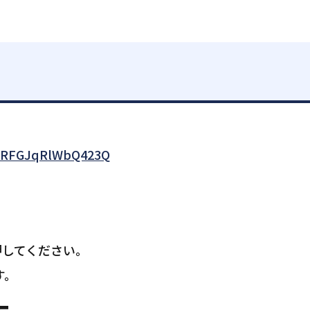
lzRFGJqRlWbQ423Q
押してください。
す。