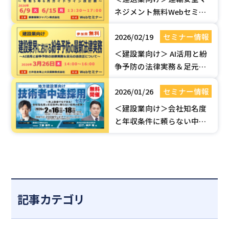
ネジメント無料Webセミ
ナー【令和5年6月ガイドラ
2026/02/19
セミナー情報
イン改訂版】| 国土交通省認
定セミナー
＜建設業向け＞ AI活用と紛
争予防の法律実務＆足元の
法改正（建設業法・取適
2026/01/26
セミナー情報
法）セミナー【無料Webセ
ミナー】
＜建設業向け＞会社知名度
と年収条件に頼らない中途
採用のポイント！【無料
Webセミナー】
記事カテゴリ