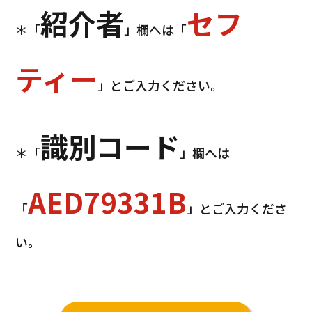
紹介者
セフ
＊「
」欄へは「
ティー
」とご入力ください。
識別コード
＊「
」欄へは
AED79331B
「
」とご入力くださ
い。