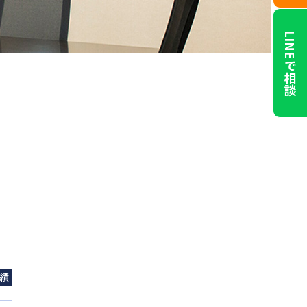
LINEで相談
績