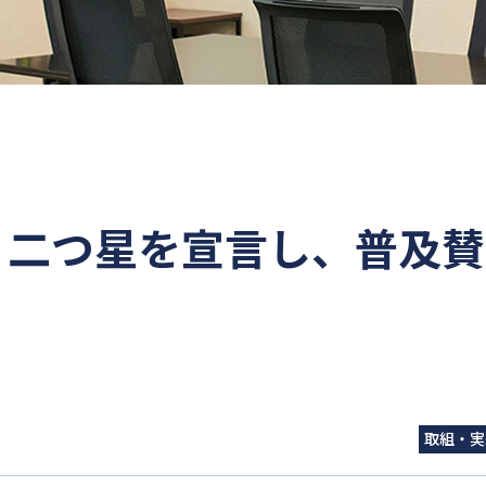
ION」二つ星を宣言し、普及賛
取組・実