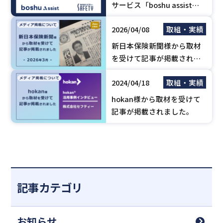
サービス「boshu assist」
を導入いたしました。【PR
2026/04/08
取組・実績
TIMES掲載のお知らせ】
新日本保険新聞様から取材
を受けて記事が掲載されま
した。【2026年3月】
2024/04/18
取組・実績
hokan様から取材を受けて
記事が掲載されました。
記事カテゴリ
お知らせ