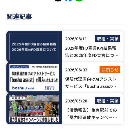
関連記事
2026/06/11
取組・実績
2025年度FD宣言KPI結果報
告と2026年度FD宣言につい
て
2026/06/02
お知らせ
保険代理店向けAIアシスト
サービス「boshu assist」
を導入いたしました。【PR
2026/05/20
取組・実績
TIMES掲載のお知らせ】
【活動報告】亀有駅前での
「暴力団追放キャンペー
ン」に参加しました（亀有