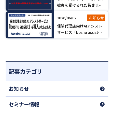
被害を受けられた皆さまへ
【火災保険の保険金請求や
2026/06/02
お知らせ
注意点について】
保険代理店向けAIアシスト
サービス「boshu assist」
を導入いたしました。【PR
TIMES掲載のお知らせ】
記事カテゴリ
お知らせ
セミナー情報