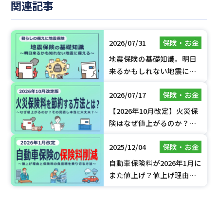
関連記事
2026/07/31
保険・お金
地震保険の基礎知識。明日
来るかもしれない地震に備
える。【2026年7月更新】
2026/07/17
保険・お金
【2026年10月改定】火災保
険はなぜ値上がるのか？賢
く保険料を抑えるポイント
2025/12/04
保険・お金
を解説
自動車保険料が2026年1月に
また値上げ？値上げ理由と
負担増を乗り切る方法