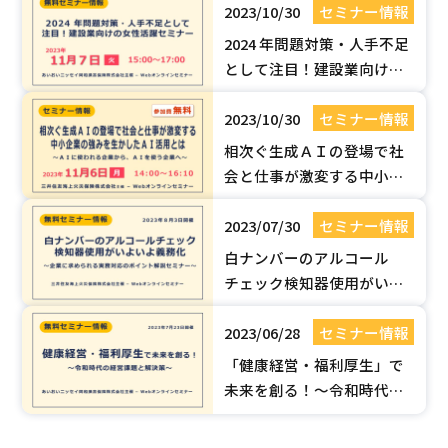
2023/10/30
セミナー情報
の体験会【10月17日(火) 14
時】北千住シアター1010に
2024 年問題対策・人手不足
て無料開催
として注目！建設業向けの
女性活躍セミナー
2023/10/30
セミナー情報
相次ぐ生成ＡＩの登場で社
会と仕事が激変する中小企
業の強みを生かしたＡＩ活
2023/07/30
セミナー情報
用とは～ＡＩに使われる企
業から、ＡＩを使う企業へ
白ナンバーのアルコール
～
チェック検知器使用がいよ
いよ義務化 ～企業に求めら
2023/06/28
セミナー情報
れる実務対応のポイント解
説セミナー～
「健康経営・福利厚生」で
未来を創る！～令和時代の
経営課題と解決策～Webオ
ンライン無料セミナーのご