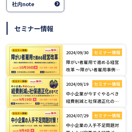
社内note
セミナー情報
2024/09/30
セミナー情報
障がい者雇用で進める経営
改革 ～障がい者雇用事例か
ら学ぶ、職場環境の改善と
2024/09/19
セミナー情報
生産性向上～【無料Webセ
ミナー】
中小企業が今すぐやるべき
経費削減と社保適正化のす
べて【2024年9月19日】
2024/07/29
セミナー情報
Web無料セミナー開催
中小企業の人手不足問題対