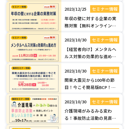
（BCM）の自走化を推進す
2023/12/25
セミナー情報
るポイント【無料オンライ
ンセミナー】
年収の壁に対する企業の実
務対策【無料オンラインセ
ミナー】
2023/10/30
セミナー情報
【経営者向け】メンタルヘ
ルス対策の効果的な進め方
～従業員のウェルビーイン
2023/10/30
セミナー情報
グ実現に向けて～無料Web
セミナー
関東大震災から100年の節
目！今こそ簡易版BCP！～
今やるべき「事業継続力強
2023/10/30
セミナー情報
化計画」の策定を～Webオ
ンライン無料セミナーのご
介護現場がみるみる変わ
案内
る！事故防止活動の見直し
ポイント＆新しい入浴介助