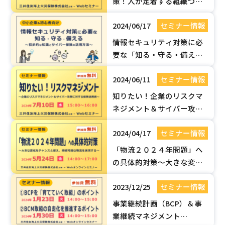
策！人が定着する組織づく
りとは ～採用、賃金・評価
2024/06/17
セミナー情報
制度の見直し～【無料Web
セミナー】
情報セキュリティ対策に必
要な「知る・守る・備え
る」 ～初歩的な知識とサイ
2024/06/11
セミナー情報
バー保険の活用方法～【無
料Webセミナー】
知りたい！企業のリスクマ
ネジメント＆サイバー攻撃
に対する保険活用術【無料
2024/04/17
セミナー情報
Webセミナー】
「物流２０２４年問題」へ
の具体的対策～大きな変化
をチャンスと捉え、持続可
2023/12/25
セミナー情報
能な物流を実現する～無料
Webセミナー
事業継続計画（BCP）＆事
業継続マネジメント